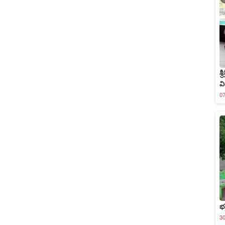
శ
వ
0
భ
3