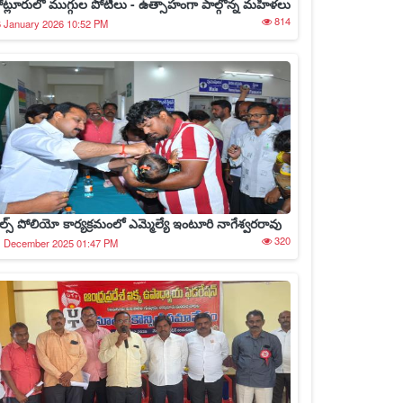
ోట్లూరులో ముగ్గుల పోటీలు - ఉత్సాహంగా పాల్గొన్న మహిళలు
814
 January 2026 10:52 PM
ల్స్ పోలియో కార్యక్రమంలో ఎమ్మెల్యే ఇంటూరి నాగేశ్వరరావు
320
1 December 2025 01:47 PM