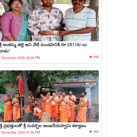
్రీశ్రీ అంకమ్మ తల్లి అని వేటి మండపానికి రూ 25116/-లు
ిరాళం*
496
7 December 2025 08:26 PM
క్తి ప్రభత్తులతో శ్రీ సువర్చల ఆంజనేయస్వామి కళ్యాణం
402
0 November 2025 07:26 PM