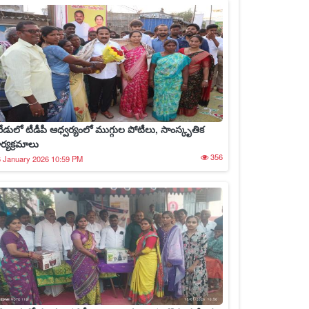
రేడులో టీడీపీ ఆధ్వర్యంలో ముగ్గుల పోటీలు, సాంస్కృతిక
ార్యక్రమాలు
356
 January 2026 10:59 PM