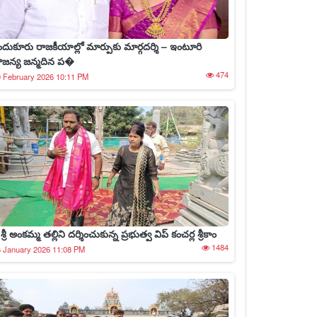
ందుకూరు రాజకీయాల్లో మార్పుకు మార్గదర్శి – ఇంటూరి
ౌజన్య జన్మదిన ప�
474
 February 2026 10:11 PM
రీ శ్రీ అంకమ్మ తల్లిని దర్శించుకున్న ప్రభుత్వ విప్ కంచర్ల శ్రీకాం
1484
 January 2026 11:08 PM