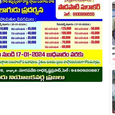
క
క
16