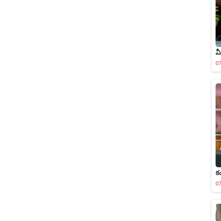
మ
0
క
0