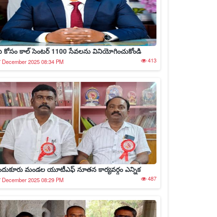
ీ కోసం కాల్ సెంటర్ 1100 సేవలను వినియోగించుకోండి
413
7 December 2025 08:34 PM
ందుకూరు మండల యూటీఎఫ్ నూతన కార్యవర్గం ఎన్నిక
487
7 December 2025 08:29 PM