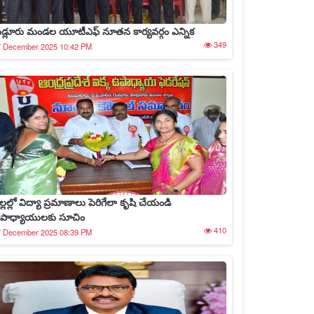
ుడ్లూరు మండల యూటీఎఫ్ నూతన కార్యవర్గం ఎన్నిక
349
7 December 2025 10:42 PM
ల్లల్లో విద్యా ప్రమాణాలు పెరిగేలా కృషి చేయండి
పాధ్యాయులకు సూచిం
410
7 December 2025 08:39 PM