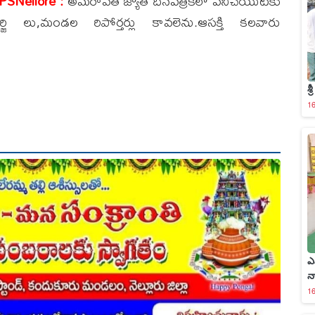
SPSNellore :
అమరావతి జ్యోతి దినపత్రికలో పనిచేయుటకు
్జి లు,మండల రిపోర్తర్లు కావలెను.ఆసక్తి కలవారు
శ్
16
ఎ
న
16