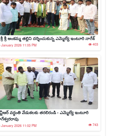
రీ శ్రీ శ్రీ అంకమ్మ తల్లిని దర్శించుకున్న ఎమ్మెల్యే ఇంటూరి నాగేశ్
403
 January 2026 11:05 PM
న్టీఆర్ వర్ధంతి వేడుకలకు తరలిరండి - ఎమ్మెల్యే ఇంటూరి
ాగేశ్వరరావు
743
 January 2026 11:02 PM