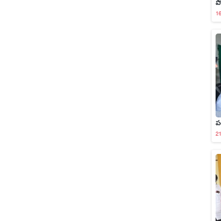
ప
16
ప
2