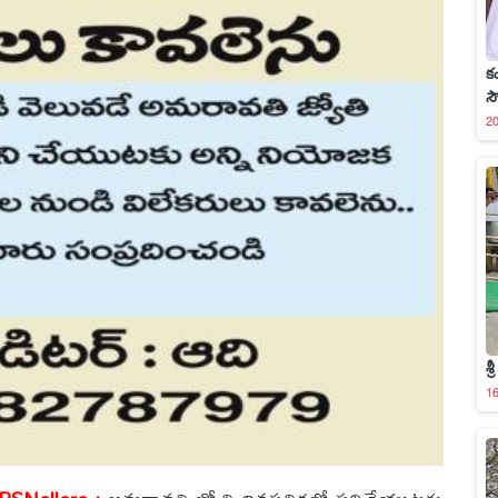
క
స
20
శ్
16