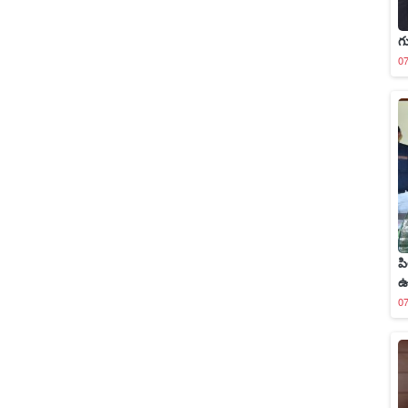
గ
0
పి
ఉ
0