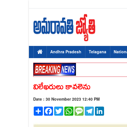
Andhra Pradesh
Telagana
Nation
విలేఖరులు కావలెను
Date : 30 November 2023 12:40 PM
Share
Facebook
Twitter
WhatsApp
Message
Telegram
LinkedIn