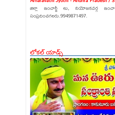
Amaravathi Jyothi - Andhra Pradesh / 
జిల్లా ఇంచార్జీ లు, నియోజకవర్గ ఇంచార
సంప్రదించగలరు.9949871497.
లోకల్ యాడ్స్