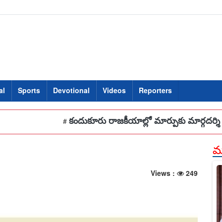
al
Sports
Devotional
Videos
Reporters
కందుకూరు రాజకీయాల్లో మార్పుకు మార్గదర్శి – ఇంటూరి సౌజన
#
మర
Views :
249