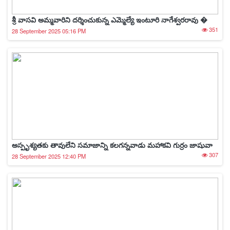
శ్రీ వాసవి అమ్మవారిని దర్శించుకున్న ఎమ్మెల్యే ఇంటూరి నాగేశ్వరరావు �
351
28 September 2025 05:16 PM
అస్పృశ్యతకు తావులేని సమాజాన్ని కలగన్నవాడు మహాకవి గుర్రం జాషువా
307
28 September 2025 12:40 PM