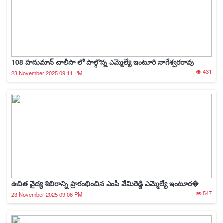
108 హనుమాన్ చాలీసా లో పాల్గొన్న ఎమ్మెల్యే ఇంటూరి నాగేశ్వరరావు
431
23 November 2025 09:11 PM
ఉచిత వైద్య శిబిరాన్ని ప్రారంభించిన ఎంపీ వేమిరెడ్డి ఎమ్మెల్యే ఇంటూర�
547
23 November 2025 09:06 PM