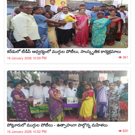
కరేడులో టీడీపీ ఆధ్వర్యంలో ముగ్గుల పోటీలు, సాంస్కృతిక కార్యక్రమాలు
361
16 January 2026 10:59 PM
పోట్లూరులో ముగ్గుల పోటీలు - ఉత్సాహంగా పాల్గొన్న మహిళలు
820
16 January 2026 10:52 PM