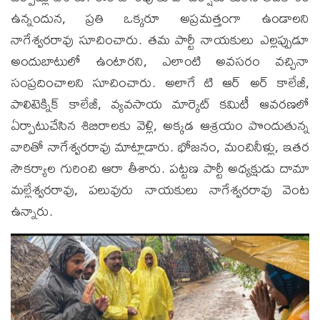
ఉన్నందున, ప్రతి ఒక్కరూ అప్రమత్తంగా ఉండాలని
నాగేశ్వరరావు సూచించారు. తమ పార్టీ నాయకులు ఎల్లప్పుడూ
అందుబాటులో ఉంటారని, ఎలాంటి అవసరం వచ్చినా
సంప్రదించాలని సూచించారు. అలాగే టి ఆర్ అర్ కాలేజీ,
పాలిటెక్నిక్ కాలేజీ, వ్యవసాయ మార్కెట్ కమిటీ ఆవరణలో
ఏర్పాటుచేసిన శిబిరాలకు వెళ్లి, అక్కడ ఆశ్రయం పొందుతున్న
వారితో నాగేశ్వరరావు మాట్లాడారు. భోజనం, మంచినీళ్లు, ఇతర
సౌకర్యాల గురించి ఆరా తీశారు. పట్టణ పార్టీ అధ్యక్షుడు దామా
మల్లేశ్వరరావు, పలువురు నాయకులు నాగేశ్వరరావు వెంట
ఉన్నారు.