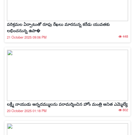
పరిశ్రమల ఏర్పాటుతో రూఫు రేఖలు మారనున్న కరేడు యువతకు
లభించనున్న ఉపా�
448
21 October 2025 09:06 PM
లక్ష్మీ నాయుడు అన్నదమ్ములను పరామర్శించిన హోం మంత్రి అనిత ఎమ్మెల్యే
802
20 October 2025 01:18 PM