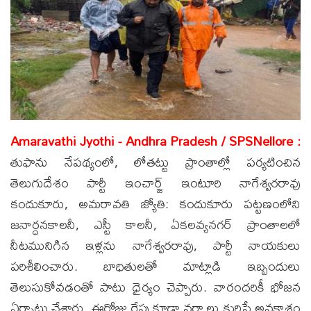
Amaravathi Jyothi - Andhra Pradesh / SPSNellore :
తుఫాను నేపథ్యంలో, లోతట్టు ప్రాంతాల్లో పర్యటించిన
తెలుగుదేశం పార్టీ ఇంచార్జ్ ఇంటూరి నాగేశ్వరరావు
కందుకూరు, అమరావతి జ్యోతి: కందుకూరు పట్టణంలోని
జనార్ధనకాలనీ, ఎస్టీ కాలనీ, ఏకలవ్యనగర్ ప్రాంతాలలో
నీటమునిగిన ఇళ్లను నాగేశ్వరరావు, పార్టీ నాయకులు
పరిశీలించారు. బాధితులతో మాట్లాడి ఇబ్బందులు
తెలుసుకోవడంతో పాటు ధైర్యం చెప్పారు. వారందరికీ భోజన
ఏర్పాట్లు చేశారు. ఈరోజు రేపు కూడా వర్షాలు కురిసే అవకాశం