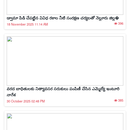
డ్వామా పిడి చేపట్టిన వివిధ రకాల నీటి సంరక్షణ చర్యలతో నెల్లూరు జిల్ల�
396
18 November 2025 11:14 AM
వరద బాధితులకు నిత్యావసర సరుకులు పంపిణీ చేసిన ఎమ్మెల్యే ఇంటూరి
నాగేశ
385
30 October 2025 02:48 PM