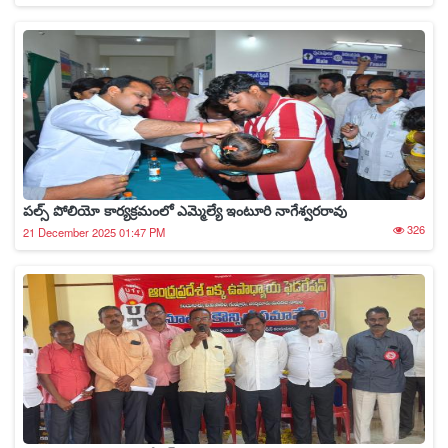
పల్స్ పోలియో కార్యక్రమంలో ఎమ్మెల్యే ఇంటూరి నాగేశ్వరరావు
326
21 December 2025 01:47 PM