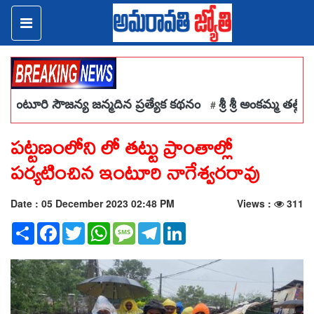
జన్మదిన ప్రత్యేక కథనం
శ్రీ శ్రీ అంకమ్మ తల్లిని దర్శించుకున్న ప
#
పట్టణంలోని లో తట్టు ప్రాంతాల్లో
పర్యటించిన ఇంటూరి నాగేశ్వరరావు
Date : 05 December 2023 02:48 PM
Views :
311
Share
Facebook
Twitter
WhatsApp
Message
Telegram
LinkedIn