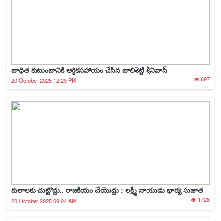
బాధిత కుటుంబానికి ఆర్థికసహాయం చేసిన బాలిశెట్టి శ్రీనివాస్
697
20 October 2025 12:29 PM
కులాలకు చుట్టొద్దు.. రాజకీయం చేయొద్దు : లక్ష్మీ నాయుడు భార్య సుజాత
1728
20 October 2025 09:04 AM