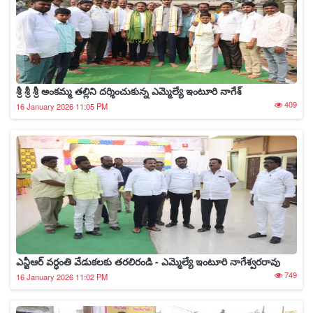
శ్రీ శ్రీ శ్రీ అంకమ్మ తల్లిని దర్శించుకున్న ఎమ్మెల్యే ఇంటూరి నాగేశ్
409
16 January 2026 11:05 PM
ఎన్టీఆర్ వర్ధంతి వేడుకలకు తరలిరండి - ఎమ్మెల్యే ఇంటూరి నాగేశ్వరరావు
749
16 January 2026 11:02 PM