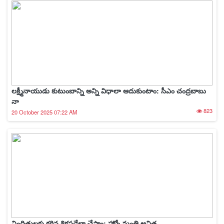
లక్ష్మీనాయుడు కుటుంబాన్ని అన్ని విధాలా ఆదుకుంటాం: సీఎం చంద్రబాబు
నా
823
20 October 2025 07:22 AM
నిందితులకు కఠిన శిక్షపడేలా చేస్తాం: హోం మంత్రి అనిత