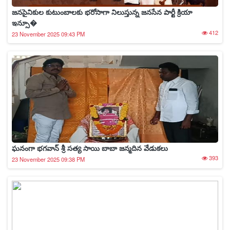
జనసైనికుల కుటుంబాలకు భరోసాగా నిలుస్తున్న జనసేన పార్టీ క్రియా
ఇన్సూ�
412
23 November 2025 09:43 PM
ఘనంగా భగవాన్ శ్రీ సత్య సాయి బాబా జన్మదిన వేడుకలు
393
23 November 2025 09:38 PM