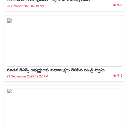
972
20 October 2025 07:19 AM
నూతన డీఎస్సీ అభ్యర్థులకు శుభాకాంక్షలు తెలిపిన మంత్రి స్వామి
318
29 September 2025 12:27 AM