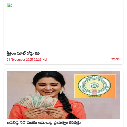
శ్రీశైలం ఘాట్ రోడ్డు కథ
391
24 November 2025 02:23 PM
ఆడబిడ్డ నిధి' పథకం అమలుపై ప్రభుత్వం కసరత్తు