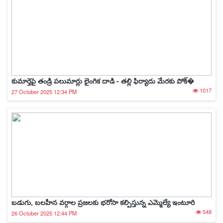
కుమార్తెపై తండ్రి పలుమార్లు లైంగిక దాడి - తల్లి ఫిర్యాదు మేరకు పోక్�
1017
27 October 2025 12:34 PM
బడుగు, బలహీన వర్గాల ప్రజలకు భరోసా కల్పిస్తున్న ఎమ్మెల్యే ఇంటూరి
548
26 October 2025 12:44 PM