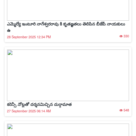
ఎమ్మెల్యే ఇంటూరి నాగేశ్వరరావు కి కృతజ్ఞతలు తెలిపిన బీజేపీ నాయకులు
ఉ
330
28 September 2025 12:34 PM
కరెన్సీ నోట్లతో దర్శనమిచ్చిన దుర్గామాత
548
27 September 2025 06:14 AM