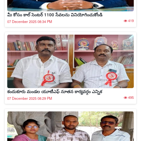
మీ కోసం కాల్ సెంటర్ 1100 సేవలను వినియోగించుకోండి
419
07 December 2025 08:34 PM
కందుకూరు మండల యూటీఎఫ్ నూతన కార్యవర్గం ఎన్నిక
495
07 December 2025 08:29 PM