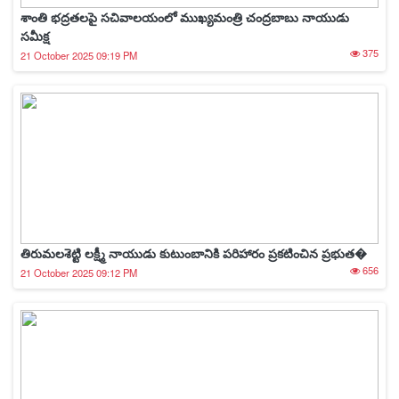
శాంతి భద్రతలపై సచివాలయంలో ముఖ్యమంత్రి చంద్రబాబు నాయుడు
సమీక్ష
375
21 October 2025 09:19 PM
తిరుమలశెట్టి లక్ష్మీ నాయుడు కుటుంబానికి పరిహారం ప్రకటించిన ప్రభుత�
656
21 October 2025 09:12 PM