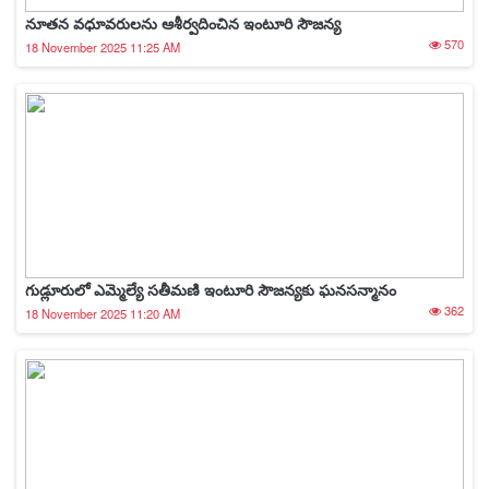
నూతన వధూవరులను ఆశీర్వదించిన ఇంటూరి సౌజన్య
570
18 November 2025 11:25 AM
గుడ్లూరులో ఎమ్మెల్యే సతీమణి ఇంటూరి సౌజన్యకు ఘనసన్మానం
362
18 November 2025 11:20 AM