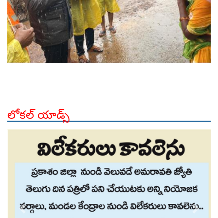
లోకల్ యాడ్స్