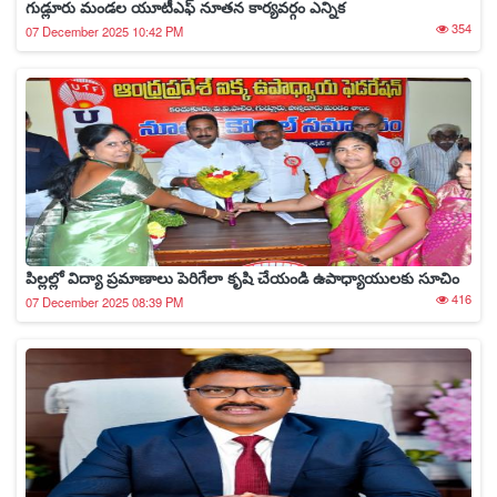
గుడ్లూరు మండల యూటీఎఫ్ నూతన కార్యవర్గం ఎన్నిక
354
07 December 2025 10:42 PM
పిల్లల్లో విద్యా ప్రమాణాలు పెరిగేలా కృషి చేయండి ఉపాధ్యాయులకు సూచిం
416
07 December 2025 08:39 PM