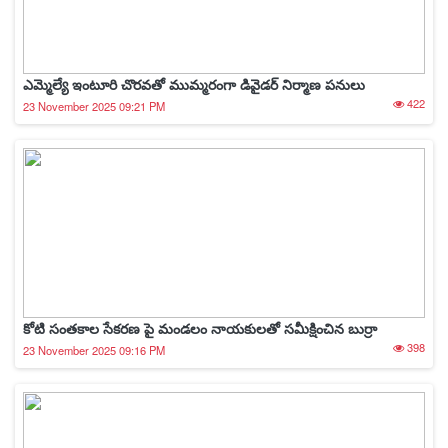
ఎమ్మెల్యే ఇంటూరి చొరవతో ముమ్మరంగా డివైడర్ నిర్మాణ పనులు
422
23 November 2025 09:21 PM
కోటి సంతకాల సేకరణ పై మండలం నాయకులతో సమీక్షించిన బుర్రా
398
23 November 2025 09:16 PM