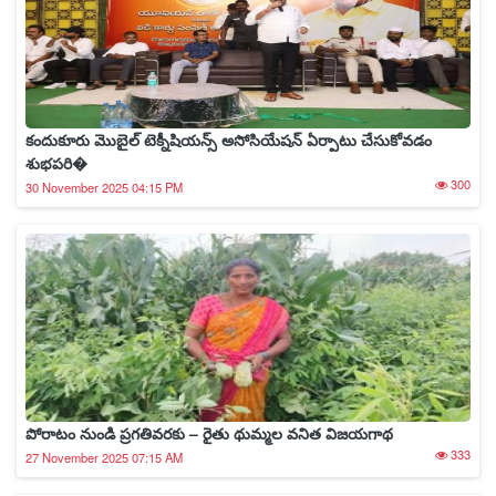
కందుకూరు మొబైల్ టెక్నీషియన్స్ అసోసియేషన్ ఏర్పాటు చేసుకోవడం
శుభపరి�
300
30 November 2025 04:15 PM
పోరాటం నుండి ప్రగతివరకు – రైతు థుమ్మల వనిత విజయగాథ
333
27 November 2025 07:15 AM