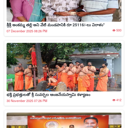
శ్రీశ్రీ అంకమ్మ తల్లి అని వేటి మండపానికి రూ 25116/-లు విరాళం*
500
07 December 2025 08:26 PM
భక్తి ప్రభత్తులతో శ్రీ సువర్చల ఆంజనేయస్వామి కళ్యాణం
412
30 November 2025 07:26 PM