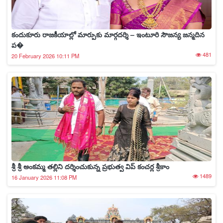
కందుకూరు రాజకీయాల్లో మార్పుకు మార్గదర్శి – ఇంటూరి సౌజన్య జన్మదిన
ప�
481
20 February 2026 10:11 PM
శ్రీ శ్రీ అంకమ్మ తల్లిని దర్శించుకున్న ప్రభుత్వ విప్ కంచర్ల శ్రీకాం
1489
16 January 2026 11:08 PM