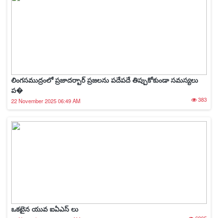
లింగసముద్రంలో ప్రజాదర్బార్ ప్రజలను పదేపదే తిప్పుకోకుండా సమస్యలు
ప�
383
22 November 2025 06:49 AM
ఒకటైన యువ ఐఏఎస్ లు