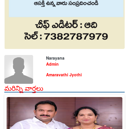
Narayana
Admin
Amaravathi Jyothi
మరిన్ని వార్తలు