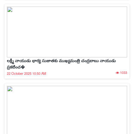
లక్ష్మీ నాయుడు భార్య సుజాతకు ముఖ్యమంత్రి చంద్రబాబు నాయుడు
ప్రకటించ�
1033
22 October 2025 10:50 AM