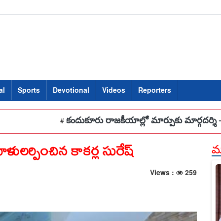
al
Sports
Devotional
Videos
Reporters
కందుకూరు రాజకీయాల్లో మార్పుకు మార్గదర్శి – ఇంటూరి సౌజన్య
#
ళులర్పించిన కాకర్ల సురేష్
మర
Views :
259