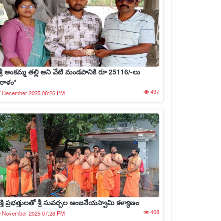
్రీశ్రీ అంకమ్మ తల్లి అని వేటి మండపానికి రూ 25116/-లు
ిరాళం*
497
7 December 2025 08:26 PM
క్తి ప్రభత్తులతో శ్రీ సువర్చల ఆంజనేయస్వామి కళ్యాణం
408
0 November 2025 07:26 PM