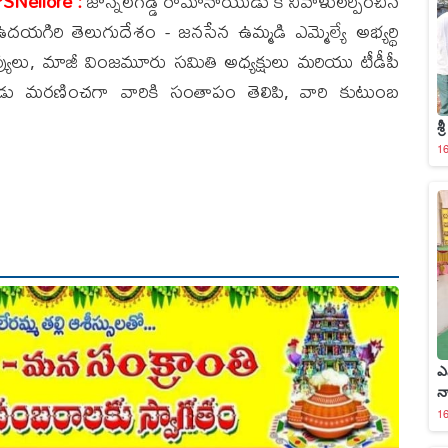
PSNellore :
జొన్నలగడ్డ రామానాయుడు కి నివాళులర్పించిన
దయగిరి తెలుగుదేశం - జనసేన ఉమ్మడి ఎమ్మెల్యే అభ్యర్థి
స్తవ్యులు, మాజీ వింజమూరు సమితి అధ్యక్షులు మరియు టీడీపీ
ు మరణించగా వారికి సంతాపం తెలిపి, వారి కుటుంబ
శ్
16
ఎ
న
16