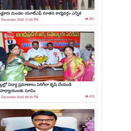
ుడ్లూరు మండల యూటీఎఫ్ నూతన కార్యవర్గం ఎన్నిక
351
7 December 2025 10:42 PM
ల్లల్లో విద్యా ప్రమాణాలు పెరిగేలా కృషి చేయండి
పాధ్యాయులకు సూచిం
412
7 December 2025 08:39 PM