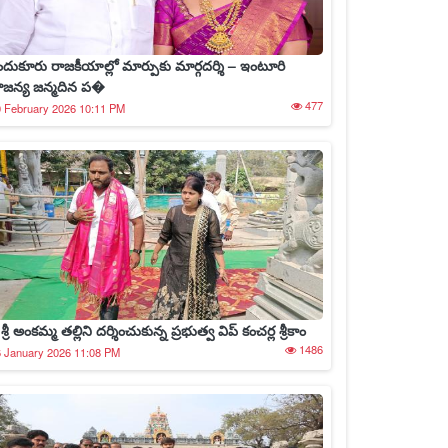
ందుకూరు రాజకీయాల్లో మార్పుకు మార్గదర్శి – ఇంటూరి
ౌజన్య జన్మదిన ప�
477
 February 2026 10:11 PM
రీ శ్రీ అంకమ్మ తల్లిని దర్శించుకున్న ప్రభుత్వ విప్ కంచర్ల శ్రీకాం
1486
 January 2026 11:08 PM