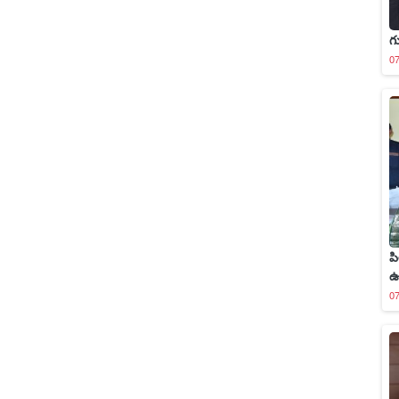
గ
0
పి
ఉ
0