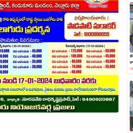
క
క
16