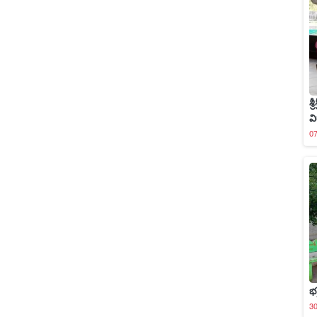
శ
వ
0
భ
3