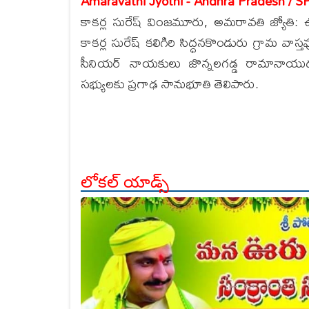
Amaravathi Jyothi - Andhra Pradesh / S
కాకర్ల సురేష్ వింజమూరు, అమరావతి జ్యోతి: ఉ
కాకర్ల సురేష్ కలిగిరి సిద్ధనకొండురు గ్రామ వా
సీనియర్ నాయకులు జొన్నలగడ్డ రామానాయుడ
సభ్యులకు ప్రగాఢ సానుభూతి తెలిపారు.
లోకల్ యాడ్స్