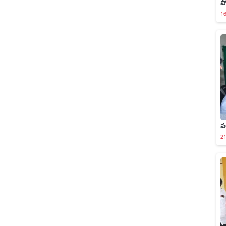
ప
16
ప
2