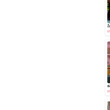
మ
0
క
0