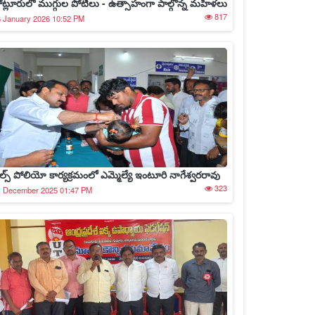
ోట్లూరులో ముగ్గుల పోటీలు - ఉత్సాహంగా పాల్గొన్న మహిళలు
817
 January 2026 10:52 PM
ల్స్ పోలియో కార్యక్రమంలో ఎమ్మెల్యే ఇంటూరి నాగేశ్వరరావు
323
1 December 2025 01:47 PM