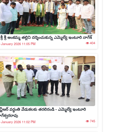
రీ శ్రీ శ్రీ అంకమ్మ తల్లిని దర్శించుకున్న ఎమ్మెల్యే ఇంటూరి నాగేశ్
404
 January 2026 11:05 PM
న్టీఆర్ వర్ధంతి వేడుకలకు తరలిరండి - ఎమ్మెల్యే ఇంటూరి
ాగేశ్వరరావు
745
 January 2026 11:02 PM