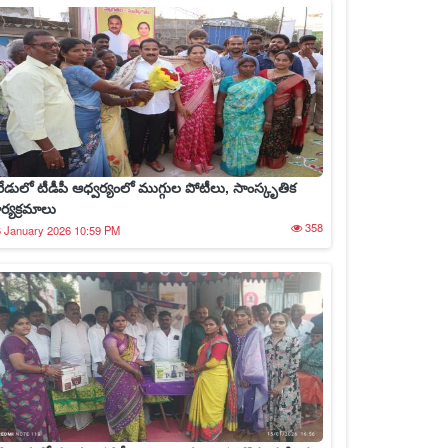
రేడులో టీడీపీ ఆధ్వర్యంలో ముగ్గుల పోటీలు, సాంస్కృతిక
ార్యక్రమాలు
358
 January 2026 10:59 PM