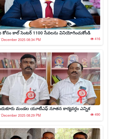
ీ కోసం కాల్ సెంటర్ 1100 సేవలను వినియోగించుకోండి
416
7 December 2025 08:34 PM
ందుకూరు మండల యూటీఎఫ్ నూతన కార్యవర్గం ఎన్నిక
490
7 December 2025 08:29 PM