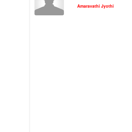
Narayana
Admin
Amaravathi Jyothi