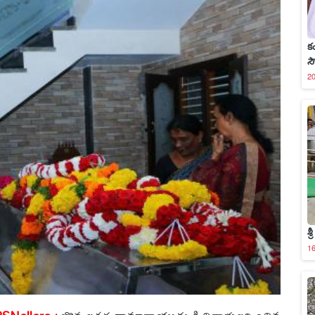
క
స
20
శ్
16