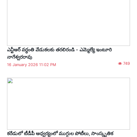
ఎన్టీఆర్ వర్ధంతి వేడుకలకు తరలిరండి - ఎమ్మెల్యే ఇంటూరి
నాగేశ్వరరావు
749
16 January 2026 11:02 PM
కరేడులో టీడీపీ ఆధ్వర్యంలో ముగ్గుల పోటీలు, సాంస్కృతిక