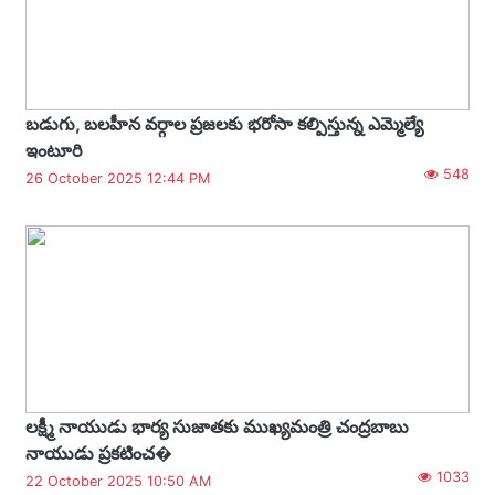
బడుగు, బలహీన వర్గాల ప్రజలకు భరోసా కల్పిస్తున్న ఎమ్మెల్యే
ఇంటూరి
548
26 October 2025 12:44 PM
లక్ష్మీ నాయుడు భార్య సుజాతకు ముఖ్యమంత్రి చంద్రబాబు
నాయుడు ప్రకటించ�
1033
22 October 2025 10:50 AM