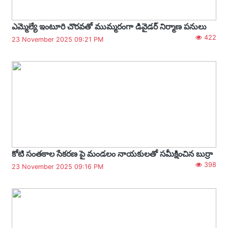
ఎమ్మెల్యే ఇంటూరి చొరవతో ముమ్మరంగా డివైడర్ నిర్మాణ పనులు
422
23 November 2025 09:21 PM
కోటి సంతకాల సేకరణ పై మండలం నాయకులతో సమీక్షించిన బుర్రా
398
23 November 2025 09:16 PM