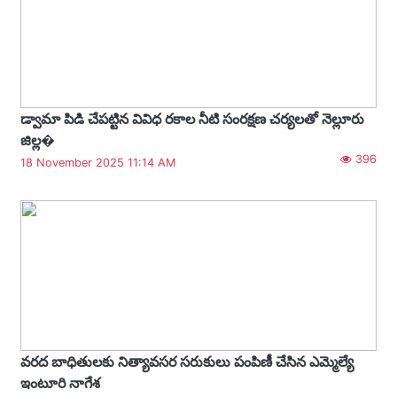
డ్వామా పిడి చేపట్టిన వివిధ రకాల నీటి సంరక్షణ చర్యలతో నెల్లూరు
జిల్ల�
396
18 November 2025 11:14 AM
వరద బాధితులకు నిత్యావసర సరుకులు పంపిణీ చేసిన ఎమ్మెల్యే
ఇంటూరి నాగేశ