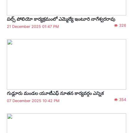
పల్స్ పోలియో కార్యక్రమంలో ఎమ్మెల్యే ఇంటూరి నాగేశ్వరరావు
326
21 December 2025 01:47 PM
గుడ్లూరు మండల యూటీఎఫ్ నూతన కార్యవర్గం ఎన్నిక
354
07 December 2025 10:42 PM