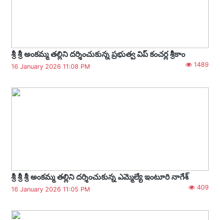
శ్రీ శ్రీ అంకమ్మ తల్లిని దర్శించుకున్న ప్రభుత్వ విప్ కంచర్ల శ్రీకాం
1489
16 January 2026 11:08 PM
శ్రీ శ్రీ శ్రీ అంకమ్మ తల్లిని దర్శించుకున్న ఎమ్మెల్యే ఇంటూరి నాగేశ్
409
16 January 2026 11:05 PM