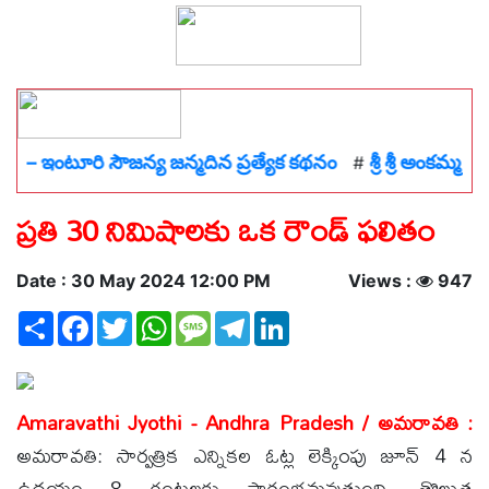
ూరి సౌజన్య జన్మదిన ప్రత్యేక కథనం
శ్రీ శ్రీ అంకమ్మ తల్లిని దర
#
ప్రతి 30 నిమిషాలకు ఒక రౌండ్ ఫలితం
Date : 30 May 2024 12:00 PM
Views :
947
Share
Facebook
Twitter
WhatsApp
Message
Telegram
LinkedIn
Amaravathi Jyothi - Andhra Pradesh / అమరావతి :
అమరావతి: సార్వత్రిక ఎన్నికల ఓట్ల లెక్కింపు జూన్ 4 న
ఉదయం 8 గంటలకు ప్రారంభమవుతుంది. తొలుత