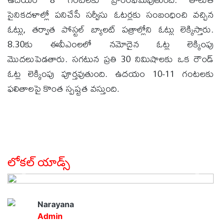
సైనికదళాల్లో పనిచేసే సర్వీసు ఓటర్లకు సంబంధించి వచ్చిన
ఓట్లు, తర్వాత పోస్టల్ బ్యాలట్ పత్రాల్లోని ఓట్లు లెక్కిస్తారు.
8.30కు ఈవీఎంలలో నమోదైన ఓట్ల లెక్కింపు
మొదలుపెడతారు. సగటున ప్రతి 30 నిమిషాలకు ఒక రౌండ్
ఓట్ల లెక్కింపు పూర్తవుతుంది. ఉదయం 10-11 గంటలకు
ఫలితాలపై కొంత స్పష్టత వస్తుంది.
లోకల్ యాడ్స్
Narayana
Admin