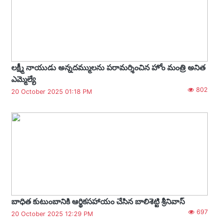
లక్ష్మీ నాయుడు అన్నదమ్ములను పరామర్శించిన హోం మంత్రి అనిత
ఎమ్మెల్యే
802
20 October 2025 01:18 PM
బాధిత కుటుంబానికి ఆర్థికసహాయం చేసిన బాలిశెట్టి శ్రీనివాస్
697
20 October 2025 12:29 PM