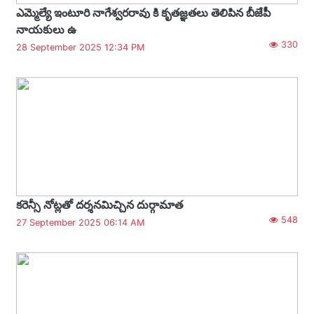
ఎమ్మెల్యే ఇంటూరి నాగేశ్వరరావు కి కృతజ్ఞతలు తెలిపిన బీజేపీ
నాయకులు ఉ
330
28 September 2025 12:34 PM
కరెన్సీ నోట్లతో దర్శనమిచ్చిన దుర్గామాత
548
27 September 2025 06:14 AM