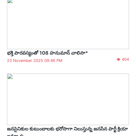
భక్తి పారవస్యంతో 108 హనుమాన్ చాలిసా*
404
23 November 2025 09:46 PM
జనసైనికుల కుటుంబాలకు భరోసాగా నిలుస్తున్న జనసేన పార్టీ క్రియా
ఇన్సూ�