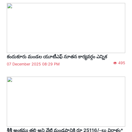
కందుకూరు మండల యూటీఎఫ్ నూతన కార్యవర్గం ఎన్నిక
495
07 December 2025 08:29 PM
శ్రీశ్రీ అంకమ్మ తల్లి అని వేటి మండపానికి రూ 25116/-లు విరాళం*