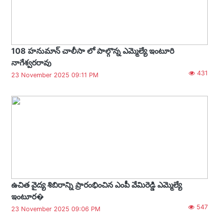
108 హనుమాన్ చాలీసా లో పాల్గొన్న ఎమ్మెల్యే ఇంటూరి
నాగేశ్వరరావు
431
23 November 2025 09:11 PM
ఉచిత వైద్య శిబిరాన్ని ప్రారంభించిన ఎంపీ వేమిరెడ్డి ఎమ్మెల్యే
ఇంటూర�
547
23 November 2025 09:06 PM