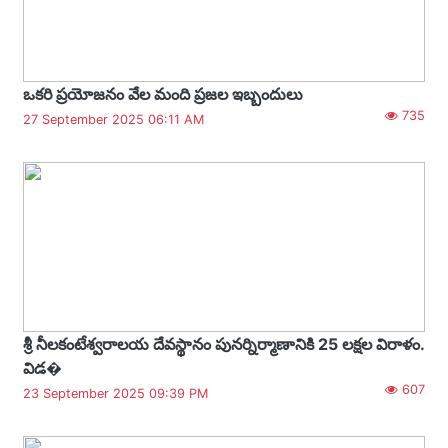
ఒకరి ప్రయోజనం వేల మంది ప్రజల ఇబ్బందులు
735
27 September 2025 06:11 AM
శ్రీ నీలకంటేశ్వరాలయ దేవస్థానం పునర్నిర్మాణానికి 25 లక్షల విరాళం.
విడ�
607
23 September 2025 09:39 PM