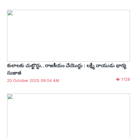
కులాలకు చుట్టొద్దు.. రాజకీయం చేయొద్దు : లక్ష్మీ నాయుడు భార్య
సుజాత
1728
20 October 2025 09:04 AM