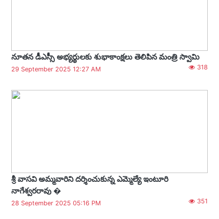
నూతన డీఎస్సీ అభ్యర్థులకు శుభాకాంక్షలు తెలిపిన మంత్రి స్వామి
318
29 September 2025 12:27 AM
శ్రీ వాసవి అమ్మవారిని దర్శించుకున్న ఎమ్మెల్యే ఇంటూరి
నాగేశ్వరరావు �
351
28 September 2025 05:16 PM