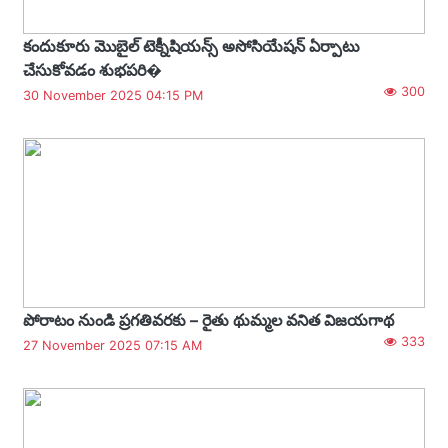
కందుకూరు మొబైల్ టెక్నీషియన్స్ అసోసియేషన్ ఏర్పాటు
చేసుకోవడం శుభపరి�
300
30 November 2025 04:15 PM
పోరాటం నుండి ప్రగతివరకు – రైతు థుమ్మల వనిత విజయగాథ
333
27 November 2025 07:15 AM