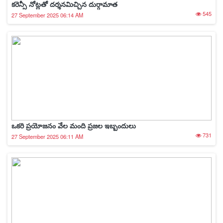
కరెన్సీ నోట్లతో దర్శనమిచ్చిన దుర్గామాత
545
27 September 2025 06:14 AM
ఒకరి ప్రయోజనం వేల మంది ప్రజల ఇబ్బందులు
731
27 September 2025 06:11 AM