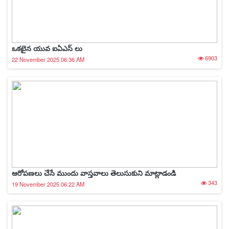
ఒకటైన యువ ఐఏఎస్ లు
6903
22 November 2025 06:36 AM
ఆరోపణలు చేసే ముందు వాస్తవాలు తెలుసుకుని మాట్లాడండి
343
19 November 2025 06:22 AM