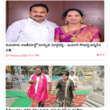
కందుకూరు రాజకీయాల్లో మార్పుకు మార్గదర్శి – ఇంటూరి సౌజన్య జన్మదిన
ప�
470
20 February 2026 10:11 PM
శ్రీ శ్రీ అంకమ్మ తల్లిని దర్శించుకున్న ప్రభుత్వ విప్ కంచర్ల శ్రీకాం