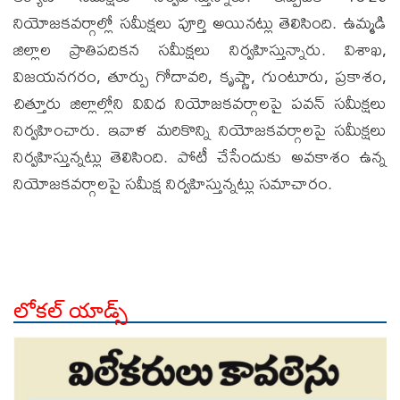
నియోజకవర్గాల్లో సమీక్షలు పూర్తి అయినట్లు తెలిసింది. ఉమ్మడి
జిల్లాల ప్రాతిపదికన సమీక్షలు నిర్వహిస్తున్నారు. విశాఖ,
విజయనగరం, తూర్పు గోదావరి, కృష్ణా, గుంటూరు, ప్రకాశం,
చిత్తూరు జిల్లాల్లోని వివిధ నియోజకవర్గాలపై పవన్ సమీక్షలు
నిర్వహించారు. ఇవాళ మరికొన్ని నియోజకవర్గాలపై సమీక్షలు
నిర్వహిస్తున్నట్లు తెలిసింది. పోటీ చేసేందుకు అవకాశం ఉన్న
నియోజకవర్గాలపై సమీక్ష నిర్వహిస్తున్నట్లు సమాచారం.
లోకల్ యాడ్స్