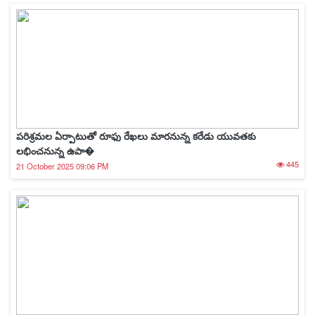
పరిశ్రమల ఏర్పాటుతో రూఫు రేఖలు మారనున్న కరేడు యువతకు
లభించనున్న ఉపా�
445
21 October 2025 09:06 PM