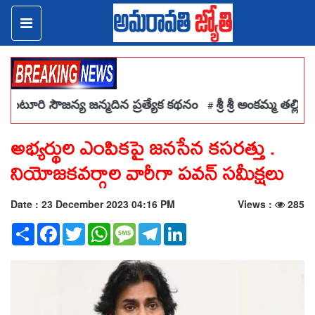
జన్మదిన ప్రత్యేక కథనం
శ్రీ శ్రీ అంకమ్మ తల్లిని దర్శించుకున్న ప
#
అభ్యర్థుల ఎంపికపై జనసేన కసరత్తు .
నియోజకవర్గాల వారీగా పవన్ సమీక్షలు
Date : 23 December 2023 04:16 PM
Views :
285
Share
Facebook
Twitter
WhatsApp
Message
Telegram
LinkedIn