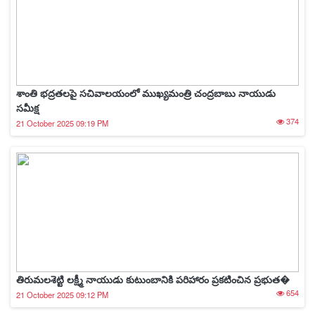
శాంతి భద్రతలపై సచివాలయంలో ముఖ్యమంత్రి చంద్రబాబు నాయుడు
సమీక్ష
374
21 October 2025 09:19 PM
తిరుమలశెట్టి లక్ష్మీ నాయుడు కుటుంబానికి పరిహారం ప్రకటించిన ప్రభుత�
654
21 October 2025 09:12 PM