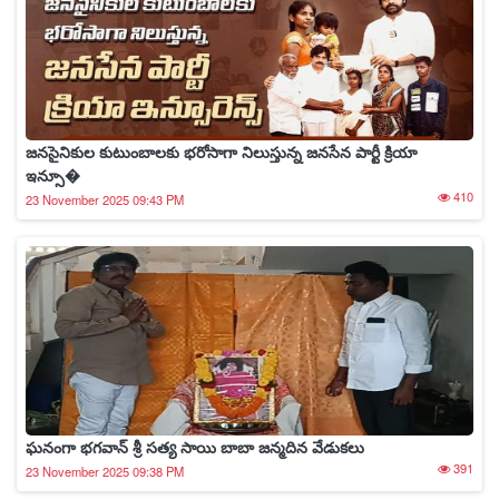
జనసైనికుల కుటుంబాలకు భరోసాగా నిలుస్తున్న జనసేన పార్టీ క్రియా
ఇన్సూ�
410
23 November 2025 09:43 PM
ఘనంగా భగవాన్ శ్రీ సత్య సాయి బాబా జన్మదిన వేడుకలు
391
23 November 2025 09:38 PM