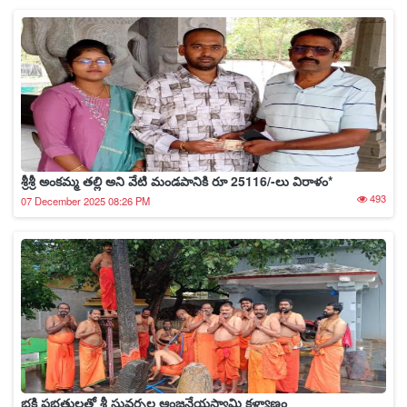
శ్రీశ్రీ అంకమ్మ తల్లి అని వేటి మండపానికి రూ 25116/-లు విరాళం*
493
07 December 2025 08:26 PM
భక్తి ప్రభత్తులతో శ్రీ సువర్చల ఆంజనేయస్వామి కళ్యాణం