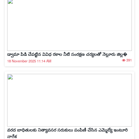
డ్వామా పిడి చేపట్టిన వివిధ రకాల నీటి సంరక్షణ చర్యలతో నెల్లూరు జిల్ల�
391
18 November 2025 11:14 AM
వరద బాధితులకు నిత్యావసర సరుకులు పంపిణీ చేసిన ఎమ్మెల్యే ఇంటూరి
నాగేశ