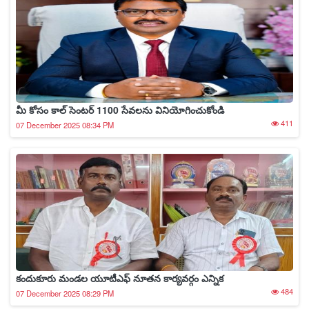
మీ కోసం కాల్ సెంటర్ 1100 సేవలను వినియోగించుకోండి
411
07 December 2025 08:34 PM
కందుకూరు మండల యూటీఎఫ్ నూతన కార్యవర్గం ఎన్నిక
484
07 December 2025 08:29 PM