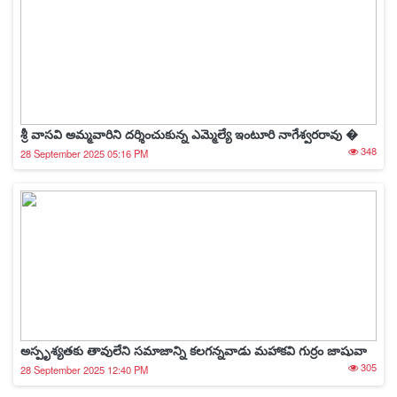
శ్రీ వాసవి అమ్మవారిని దర్శించుకున్న ఎమ్మెల్యే ఇంటూరి నాగేశ్వరరావు �
348
28 September 2025 05:16 PM
అస్పృశ్యతకు తావులేని సమాజాన్ని కలగన్నవాడు మహాకవి గుర్రం జాషువా
305
28 September 2025 12:40 PM