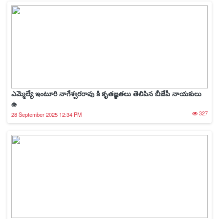
ఎమ్మెల్యే ఇంటూరి నాగేశ్వరరావు కి కృతజ్ఞతలు తెలిపిన బీజేపీ నాయకులు
ఉ
327
28 September 2025 12:34 PM