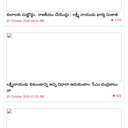
కులాలకు చుట్టొద్దు.. రాజకీయం చేయొద్దు : లక్ష్మీ నాయుడు భార్య సుజాత
1722
20 October 2025 09:04 AM
లక్ష్మీనాయుడు కుటుంబాన్ని అన్ని విధాలా ఆదుకుంటాం: సీఎం చంద్రబాబు
నా
822
20 October 2025 07:22 AM