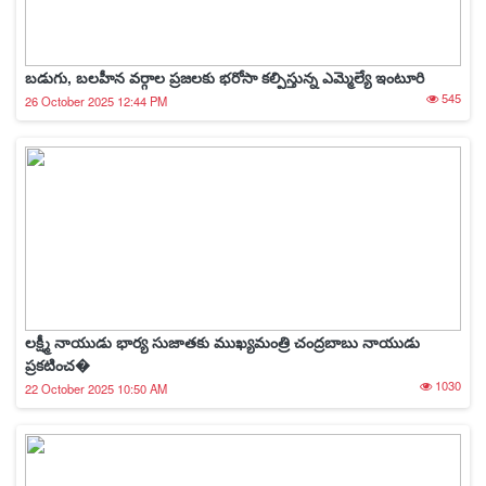
బడుగు, బలహీన వర్గాల ప్రజలకు భరోసా కల్పిస్తున్న ఎమ్మెల్యే ఇంటూరి
545
26 October 2025 12:44 PM
లక్ష్మీ నాయుడు భార్య సుజాతకు ముఖ్యమంత్రి చంద్రబాబు నాయుడు
ప్రకటించ�
1030
22 October 2025 10:50 AM