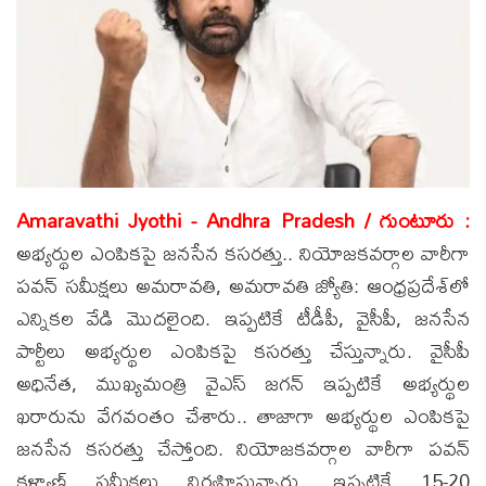
Amaravathi Jyothi - Andhra Pradesh / గుంటూరు :
అభ్యర్థుల ఎంపికపై జనసేన కసరత్తు.. నియోజకవర్గాల వారీగా
పవన్ సమీక్షలు అమరావతి, అమరావతి జ్యోతి: ఆంధ్రప్రదేశ్‌లో
ఎన్నికల వేడి మొదలైంది. ఇప్పటికే టీడీపీ, వైసీపీ, జనసేన
పార్టీలు అభ్యర్థుల ఎంపికపై కసరత్తు చేస్తున్నారు. వైసీపీ
అధినేత, ముఖ్యమంత్రి వైఎస్‌ జగన్‌ ఇప్పటికే అభ్యర్థుల
ఖరారును వేగవంతం చేశారు.. తాజాగా అభ్యర్థుల ఎంపికపై
జనసేన కసరత్తు చేస్తోంది. నియోజకవర్గాల వారీగా పవన్
కళ్యాణ్ సమీక్షలు నిర్వహిస్తున్నారు. ఇప్పటికే 15-20