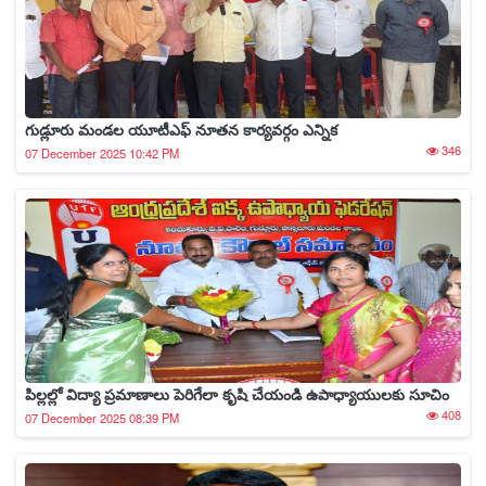
గుడ్లూరు మండల యూటీఎఫ్ నూతన కార్యవర్గం ఎన్నిక
346
07 December 2025 10:42 PM
పిల్లల్లో విద్యా ప్రమాణాలు పెరిగేలా కృషి చేయండి ఉపాధ్యాయులకు సూచిం
408
07 December 2025 08:39 PM