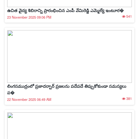
ఉచిత వైద్య శిబిరాన్ని ప్రారంభించిన ఎంపీ వేమిరెడ్డి ఎమ్మెల్యే ఇంటూర�
541
23 November 2025 09:06 PM
లింగసముద్రంలో ప్రజాదర్బార్ ప్రజలను పదేపదే తిప్పుకోకుండా సమస్యలు
ప�
381
22 November 2025 06:49 AM