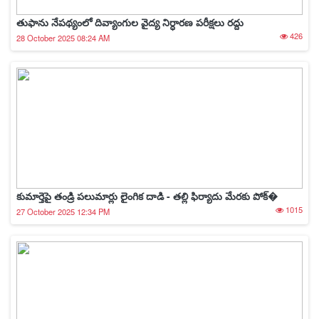
తుఫాను నేపథ్యంలో దివ్యాంగుల వైద్య నిర్ధారణ పరీక్షలు రద్దు
426
28 October 2025 08:24 AM
కుమార్తెపై తండ్రి పలుమార్లు లైంగిక దాడి - తల్లి ఫిర్యాదు మేరకు పోక్�
1015
27 October 2025 12:34 PM