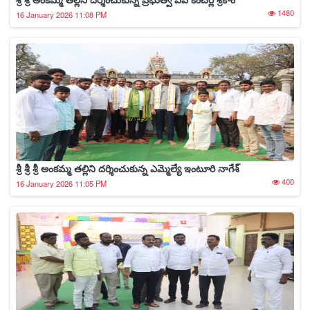
1480
16 January 2026 11:08 PM
శ్రీ శ్రీ శ్రీ అంకమ్మ తల్లిని దర్శించుకున్న ఎమ్మెల్యే ఇంటూరి నాగేశ్
400
16 January 2026 11:05 PM