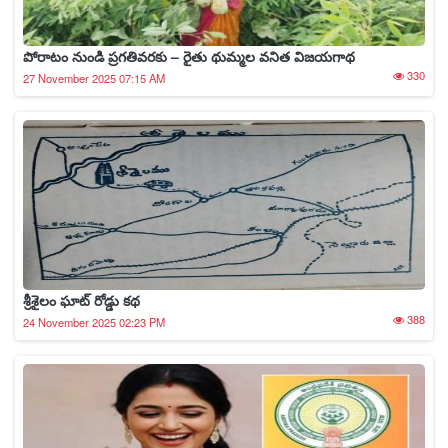
పోరాటం నుండి ప్రగతివరకు – రైతు థుమ్మల వనిత విజయగాథ
330
27 November 2025 07:15 AM
శ్రీశైలం ఘాట్ రోడ్డు కథ
388
24 November 2025 02:23 PM