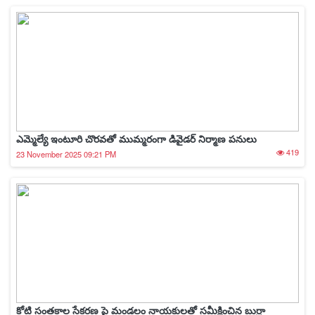
ఎమ్మెల్యే ఇంటూరి చొరవతో ముమ్మరంగా డివైడర్ నిర్మాణ పనులు
419
23 November 2025 09:21 PM
కోటి సంతకాల సేకరణ పై మండలం నాయకులతో సమీక్షించిన బుర్రా