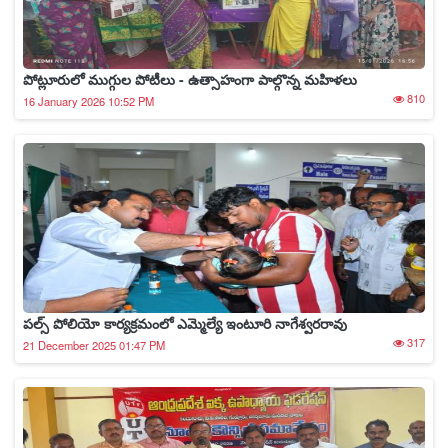
పోట్లూరులో ముగ్గుల పోటీలు - ఉత్సాహంగా పాల్గొన్న మహిళలు
810
16 January 2026 10:52 PM
పల్స్ పోలియో కార్యక్రమంలో ఎమ్మెల్యే ఇంటూరి నాగేశ్వరరావు
317
21 December 2025 01:47 PM