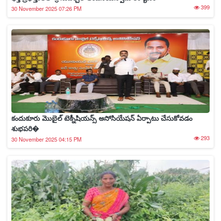
399
30 November 2025 07:26 PM
కందుకూరు మొబైల్ టెక్నీషియన్స్ అసోసియేషన్ ఏర్పాటు చేసుకోవడం
శుభపరి�
293
30 November 2025 04:15 PM