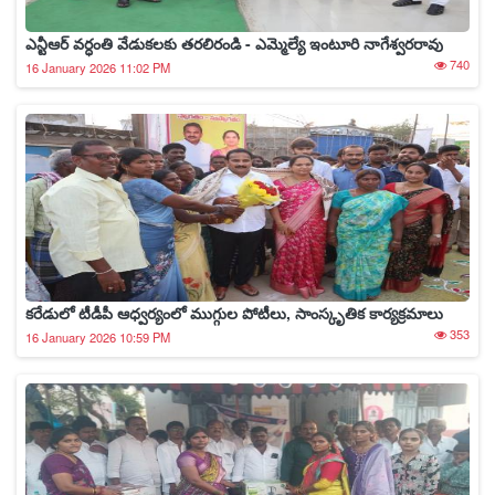
ఎన్టీఆర్ వర్ధంతి వేడుకలకు తరలిరండి - ఎమ్మెల్యే ఇంటూరి నాగేశ్వరరావు
740
16 January 2026 11:02 PM
కరేడులో టీడీపీ ఆధ్వర్యంలో ముగ్గుల పోటీలు, సాంస్కృతిక కార్యక్రమాలు
353
16 January 2026 10:59 PM