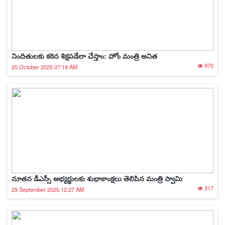
నిందితులకు కఠిన శిక్షపడేలా చేస్తాం: హోం మంత్రి అనిత
970
20 October 2025 07:19 AM
నూతన డీఎస్సీ అభ్యర్థులకు శుభాకాంక్షలు తెలిపిన మంత్రి స్వామి
317
29 September 2025 12:27 AM