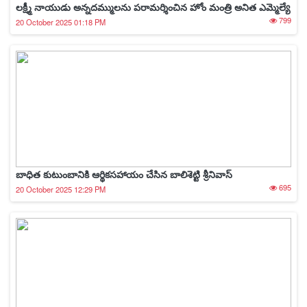
లక్ష్మీ నాయుడు అన్నదమ్ములను పరామర్శించిన హోం మంత్రి అనిత ఎమ్మెల్యే
799
20 October 2025 01:18 PM
బాధిత కుటుంబానికి ఆర్థికసహాయం చేసిన బాలిశెట్టి శ్రీనివాస్
695
20 October 2025 12:29 PM