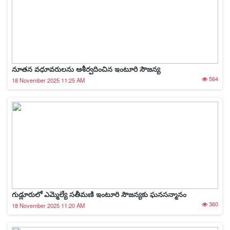
నూతన వధూవరులను ఆశీర్వదించిన ఇంటూరి సౌజన్య
564
18 November 2025 11:25 AM
గుడ్లూరులో ఎమ్మెల్యే సతీమణి ఇంటూరి సౌజన్యకు ఘనసన్మానం
360
18 November 2025 11:20 AM