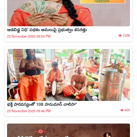
ఆడబిడ్డ నిధి' పథకం అమలుపై ప్రభుత్వం కసరత్తు
1006
23 November 2025 09:55 PM
భక్తి పారవస్యంతో 108 హనుమాన్ చాలిసా*
400
23 November 2025 09:46 PM